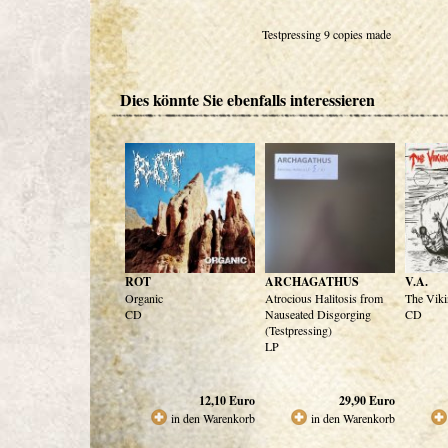
Testpressing 9 copies made
Dies könnte Sie ebenfalls interessieren
ROT
ARCHAGATHUS
V.A.
Organic
Atrocious Halitosis from
The Vik
CD
Nauseated Disgorging
CD
(Testpressing)
LP
12,10
Euro
29,90
Euro
in den Warenkorb
in den Warenkorb