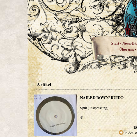
Start
News-Bl
•
Über uns
•
Artikel
NAILED DOWN/ RUIDO
Split (Testpressing)
5"
15
in den 