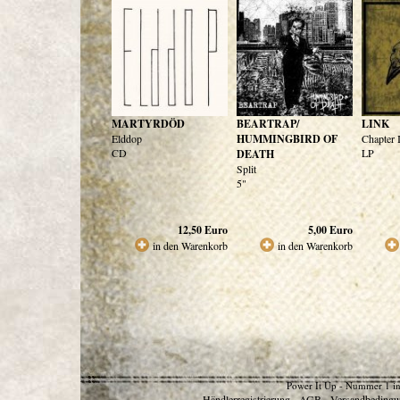
MARTYRDÖD
BEARTRAP/
LINK
Elddop
HUMMINGBIRD OF
Chapter 
CD
LP
DEATH
Split
5"
12,50
Euro
5,00
Euro
in den Warenkorb
in den Warenkorb
Power It Up - Nummer 1 in
Händlerregistrierung
AGB
Versandbedingu
-
-