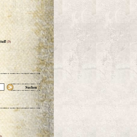
tuff
(3)
Suchen
5)