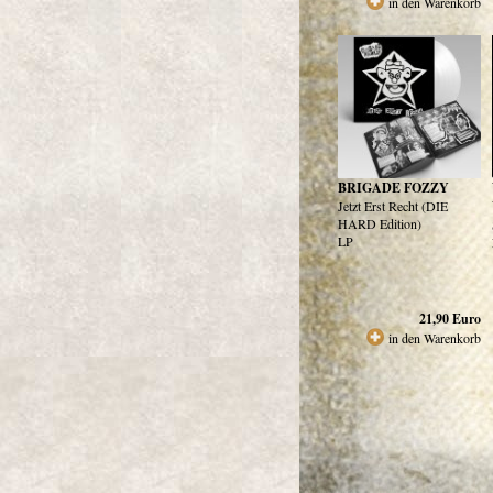
in den Warenkorb
BRIGADE FOZZY
Jetzt Erst Recht (DIE
HARD Edition)
LP
21,90
Euro
in den Warenkorb