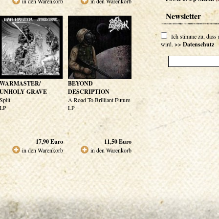
in den Warenkorb
in den Warenkorb
Newsletter
Ich stimme zu, dass
wird.
>> Datenschutz
WARMASTER/
BEYOND
UNHOLY GRAVE
DESCRIPTION
Split
A Road To Brilliant Future
LP
LP
17,90
Euro
11,50
Euro
in den Warenkorb
in den Warenkorb