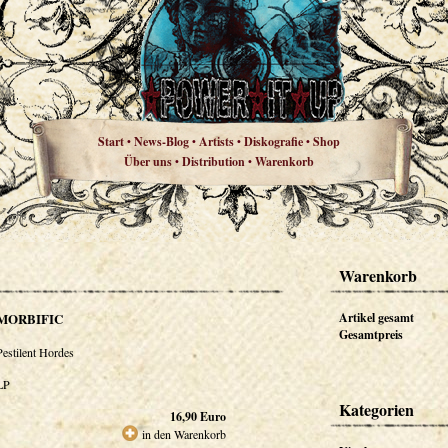
Start
News-Blog
Artists
Diskografie
Shop
•
•
•
•
Über uns
Distribution
Warenkorb
•
•
Warenkorb
MORBIFIC
Artikel gesamt
Gesamtpreis
Pestilent Hordes
LP
Kategorien
16,90
Euro
in den Warenkorb