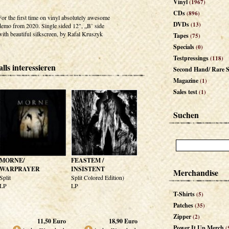
Vinyl
(1967)
CDs
(896)
For the first time on vinyl absolutely awesome
DVDs
(13)
demo from 2020. Single sided 12", „B’ side
with beautiful silkscreen, by Rafal Kruszyk
Tapes
(75)
Specials
(0)
Testpressings
(118)
lls interessieren
Second Hand/ Rare S
Magazine
(1)
Sales test
(1)
Suchen
MORNE/
FEASTEM /
WARPRAYER
INSISTENT
Merchandise
Split
Split Colored Edition)
LP
LP
T-Shirts
(5)
Patches
(35)
Zipper
(2)
11,50
Euro
18,90
Euro
Power It Up Merch
(