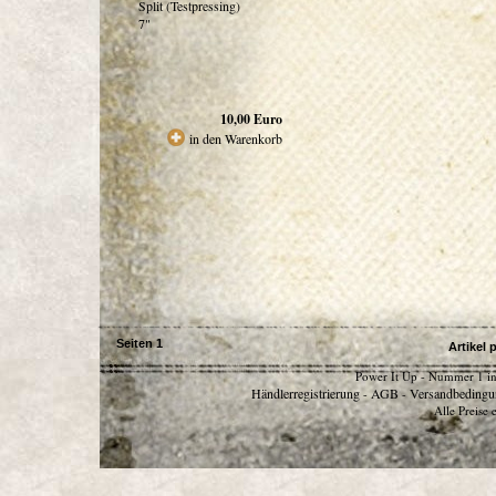
Split (Testpressing)
7"
10,00
Euro
in den Warenkorb
Seiten
1
Artikel 
Power It Up - Nummer 1 in
Händlerregistrierung
AGB
Versandbedingu
-
-
Alle Preise 