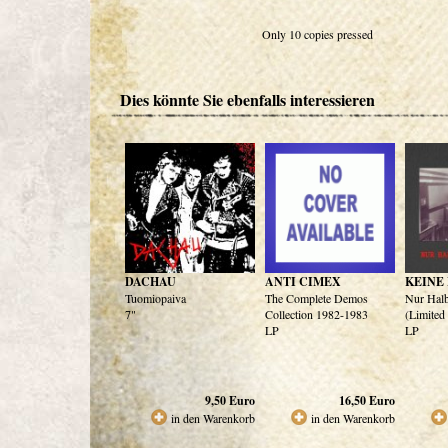
Only 10 copies pressed
Dies könnte Sie ebenfalls interessieren
DACHAU
ANTI CIMEX
KEINE
Tuomiopaiva
The Complete Demos
Nur Halb
7"
Collection 1982-1983
(Limited
LP
LP
9,50
Euro
16,50
Euro
in den Warenkorb
in den Warenkorb