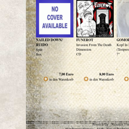
NAILED DOWN/
FUNEROT
GOMO
RUIDO
Invasion From The Death
Kopf In 
Dimension
(Testpre
Split
CD
7"
Box
7,00
Euro
8,00
Euro
in den Warenkorb
in den Warenkorb
Power It Up - Nummer 1 in
Händlerregistrierung
AGB
Versandbedingu
-
-