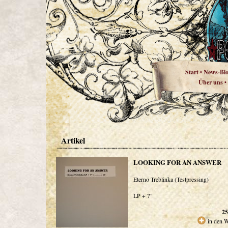
Start
News-Bl
•
Über uns
•
Artikel
LOOKING FOR AN ANSWER
Eterno Treblinka (Testpressing)
LP + 7"
25
in den 