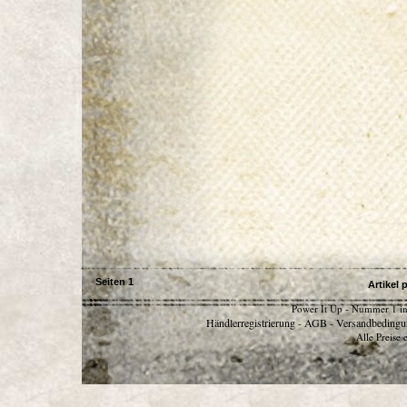
Seiten
1
Artikel 
Power It Up - Nummer 1 in
Händlerregistrierung
AGB
Versandbedingu
-
-
Alle Preise 