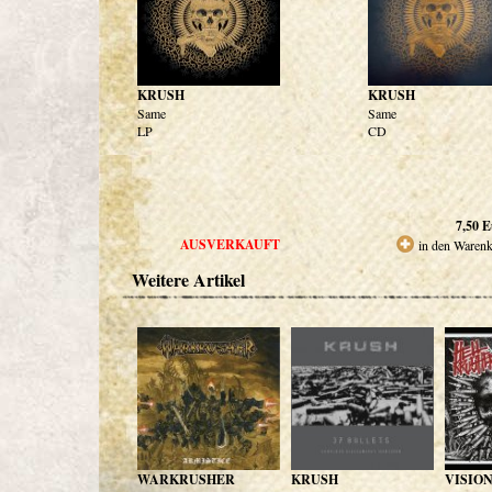
KRUSH
KRUSH
Same
Same
LP
CD
7,50
E
AUSVERKAUFT
in den Waren
Weitere Artikel
WARKRUSHER
KRUSH
VISION