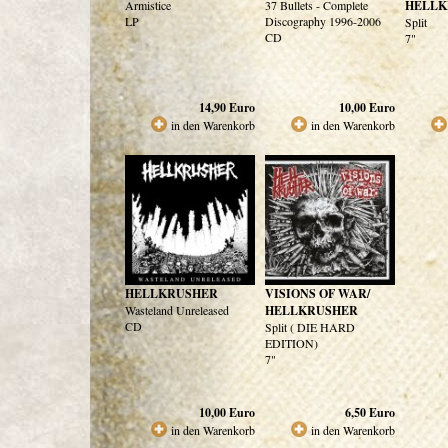
Armistice
37 Bullets - Complete
HELLK
LP
Discography 1996-2006
Split
CD
7"
14,90
Euro
10,00
Euro
in den Warenkorb
in den Warenkorb
HELLKRUSHER
VISIONS OF WAR/
Wasteland Unreleased
HELLKRUSHER
CD
Split ( DIE HARD
EDITION)
7"
10,00
Euro
6,50
Euro
in den Warenkorb
in den Warenkorb