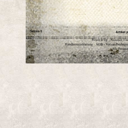
Seiten
1
Artikel 
Power It Up - Nummer 1 in
Händlerregistrierung
AGB
Versandbedingu
-
-
Alle Preise 