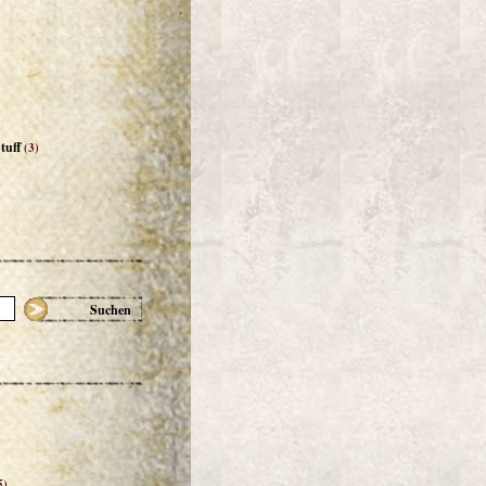
tuff
(3)
Suchen
5)