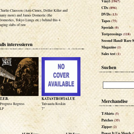
Vinyl
(1967)
CDs
(896)
Charlie Claesson (Anti-Cimex, Driller Killer and
DVDs
(13)
many more) and James Domestic (the
Domestics, Tokyo Lungs etc.) behind this 4
Tapes
(75)
raging slabs of raw
Specials
(0)
Testpressings
(118)
Second Hand/ Rare S
lls interessieren
Magazine
(1)
Sales test
(1)
Suchen
T.F.B.
KATASTROFIALUE
Merchandise
Progress Regress
Taivaasta Roskin
LP
7"
T-Shirts
(5)
Patches
(35)
Zipper
(2)
Power It Up Merch
(