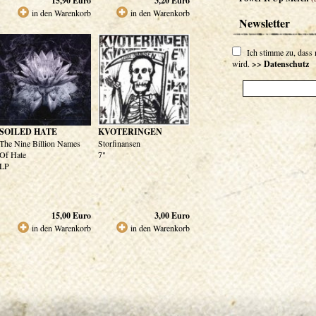
15,90
Euro
3,20
Euro
in den Warenkorb
in den Warenkorb
Newsletter
Ich stimme zu, dass
wird.
>> Datenschutz
SOILED HATE
KVOTERINGEN
The Nine Billion Names
Storfinansen
Of Hate
7"
LP
15,00
Euro
3,00
Euro
in den Warenkorb
in den Warenkorb