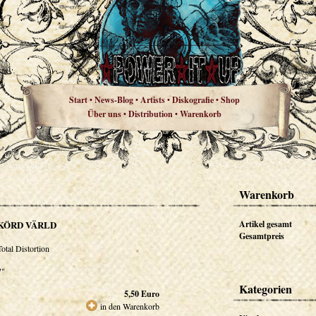
Start
News-Blog
Artists
Diskografie
Shop
•
•
•
•
Über uns
Distribution
Warenkorb
•
•
Warenkorb
KÖRD VÄRLD
Artikel gesamt
Gesamtpreis
Total Distortion
7"
Kategorien
5,50
Euro
in den Warenkorb