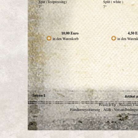
Split (Testpressing)
Split ( white )
7"
7"
10,00
Euro
4,50
E
in den Warenkorb
in den Waren
Seiten
1
Artikel 
Power It Up - Nummer 1 in
Händlerregistrierung
AGB
Versandbedingu
-
-
Alle Preise 