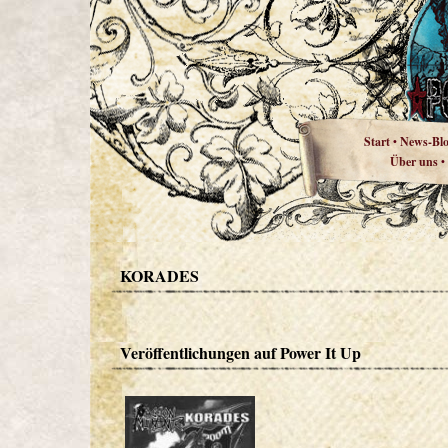
Start
News-Bl
•
Über uns
•
KORADES
Veröffentlichungen auf Power It Up