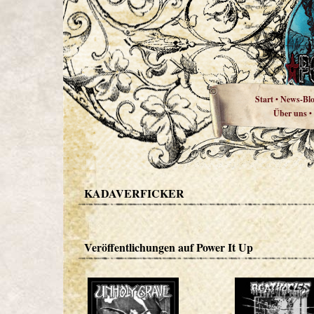
Start
News-Bl
•
Über uns
•
KADAVERFICKER
Veröffentlichungen auf Power It Up