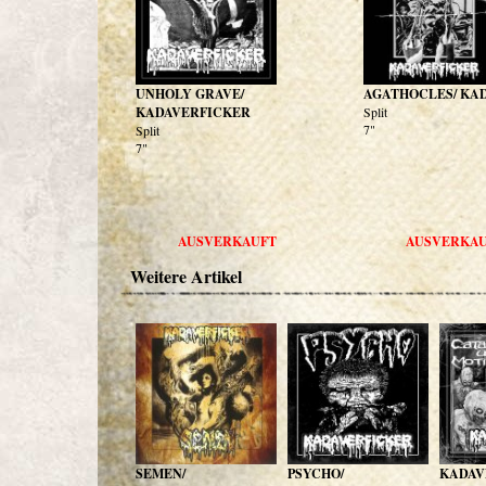
UNHOLY GRAVE/
AGATHOCLES/ KA
KADAVERFICKER
Split
7"
Split
7"
AUSVERKAUFT
AUSVERKA
Weitere Artikel
SEMEN/
PSYCHO/
KADAV