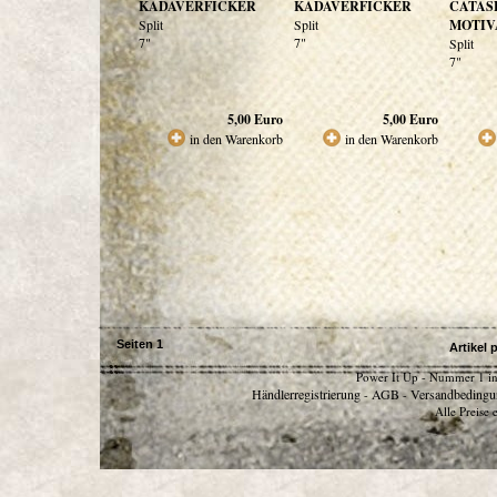
KADAVERFICKER
KADAVERFICKER
CATAS
Split
Split
MOTIV
7"
7"
Split
7"
5,00
Euro
5,00
Euro
in den Warenkorb
in den Warenkorb
Seiten
1
Artikel 
Power It Up - Nummer 1 in
Händlerregistrierung
AGB
Versandbedingu
-
-
Alle Preise 