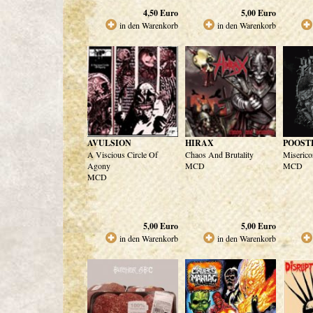
4,50
Euro
5,00
Euro
in den Warenkorb
in den Warenkorb
AVULSION
HIRAX
POOST
A Viscious Circle Of
Chaos And Brutality
Miserico
Agony
MCD
MCD
MCD
5,00
Euro
5,00
Euro
in den Warenkorb
in den Warenkorb