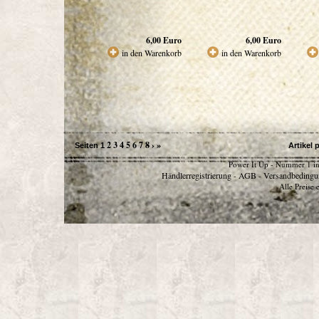
6,00
Euro
6,00
Euro
in den Warenkorb
in den Warenkorb
2
3
4
5
6
7
8
›
»
Seiten
1
Artikel 
Power It Up - Nummer 1 in
Händlerregistrierung
AGB
Versandbedingu
-
-
Alle Preise 