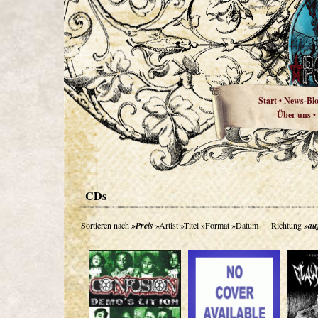
Start
News-Bl
•
Über uns
•
CDs
Sortieren nach
»Preis
»Artist
»Titel
»Format
»Datum
Richtung
»au