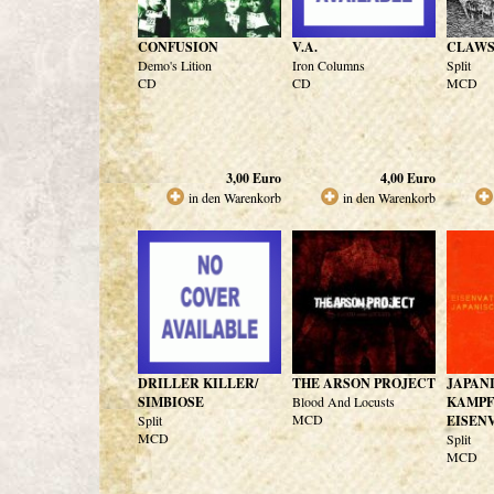
CONFUSION
V.A.
CLAWS
Demo's Lition
Iron Columns
Split
CD
CD
MCD
3,00
Euro
4,00
Euro
in den Warenkorb
in den Warenkorb
DRILLER KILLER/
THE ARSON PROJECT
JAPAN
SIMBIOSE
Blood And Locusts
KAMPF
MCD
Split
EISEN
MCD
Split
MCD