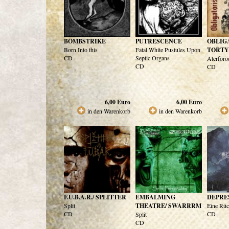
BOMBSTRIKE
PUTRESCENCE
OBLIG
Born Into this
Fatal White Pustules Upon
TORT
CD
Septic Organs
Aterförö
CD
CD
6,00
Euro
6,00
Euro
in den Warenkorb
in den Warenkorb
F.U.B.A.R./ SPLITTER
EMBALMING
DEPRE
Split
THEATRE/ SWARRRM
Eine Rü
CD
CD
Split
CD