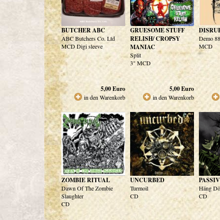
BUTCHER ABC
GRUESOME STUFF
DISRU
ABC Butchers Co. Ltd
RELISH/ CROPSY
Demo 8
MCD Digi sleeve
MCD
MANIAC
Split
3" MCD
5,00
Euro
5,00
Euro
in den Warenkorb
in den Warenkorb
ZOMBIE RITUAL
UNCURBED
PASSI
Dawn Of The Zombie
Turmoil
Häng D
Slaughter
CD
CD
CD