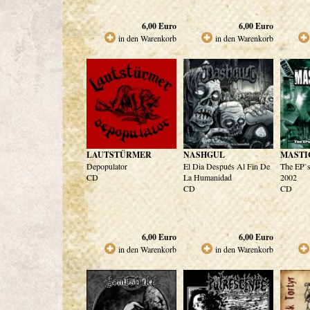
6,00
Euro
6,00
Euro
in den Warenkorb
in den Warenkorb
LAUTSTÜRMER
NASHGUL
MASTI
Depopulator
El Dia Después Al Fin De
The EP`s
CD
La Humanidad
2002
CD
CD
6,00
Euro
6,00
Euro
in den Warenkorb
in den Warenkorb