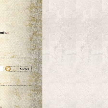
tuff
(3)
Suchen
5)