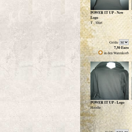
POWER IT UP - New
Logo
T - Shirt
Größe
7,50
Euro
in den Warenkorb
POWER IT UP - Logo
Hoodie