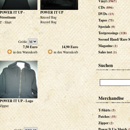
Vinyl
(1967)
CDs
(896)
POWER IT UP -
POWER IT UP
DVDs
(13)
Streetteam
Record Bag
Tapes
(75)
Record Bag
T - Shirt
Specials
(0)
Testpressings
(118)
Second Hand/ Rare S
Größe
Magazine
(1)
7,50
Euro
14,90
Euro
in den Warenkorb
in den Warenkorb
Sales test
(1)
Suchen
Merchandise
POWER IT UP - Logo
Zipper
T-Shirts
(5)
Patches
(35)
Zipper
(2)
Power It Up Merch
(