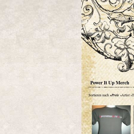
Power It Up Merch
Sortieren nach
»Preis
»Artist
»T