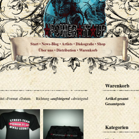
Start
News-Blog
Artists
Diskografie
Shop
•
•
•
•
Über uns
Distribution
Warenkorb
•
•
Warenkorb
itel
»Format
»Datum
Richtung
»aufsteigend
»absteigend
Artikel gesamt
Gesamtpreis
Kategorien