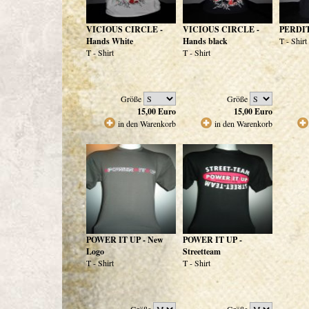
VICIOUS CIRCLE -
VICIOUS CIRCLE -
PERDIT
Hands White
Hands black
T - Shirt
T - Shirt
T - Shirt
Größe
Größe
15,00
Euro
15,00
Euro
in den Warenkorb
in den Warenkorb
POWER IT UP - New
POWER IT UP -
Logo
Streetteam
T - Shirt
T - Shirt