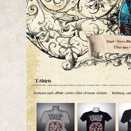
Start
News-Bl
•
Über uns
•
T-Shirts
Sortieren nach
»Preis
»Artist
»Titel
»Format
»Datum
Richtung
»au