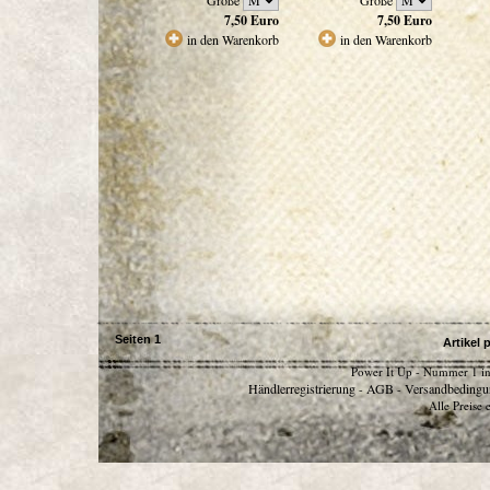
Größe
Größe
7,50
Euro
7,50
Euro
in den Warenkorb
in den Warenkorb
Seiten
1
Artikel 
Power It Up - Nummer 1 in
Händlerregistrierung
AGB
Versandbedingu
-
-
Alle Preise 