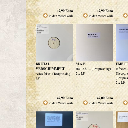
49,90
Euro
49,90
Euro
in den Warenkorb
in den Warenkorb
BRUTAL
M.A.F.
EMBIT
VERSCHIMMELT
Hau Ab .... (Testpressing)
Infected
2 x LP
Discogra
Alles frisch (Testpressing)
(Testpre
LP
2 x LP
49,90
Euro
49,00
Euro
in den Warenkorb
in den Warenkorb