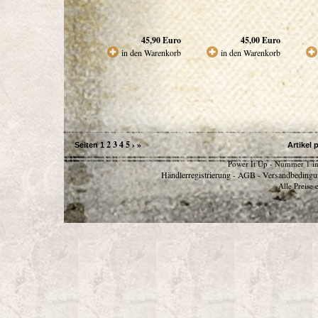
45,90
Euro
45,00
Euro
in den Warenkorb
in den Warenkorb
2
3
4
5
›
»
Seiten
1
Artikel 
Power It Up - Nummer 1 in
Händlerregistrierung
AGB
Versandbedingu
-
-
Alle Preise 