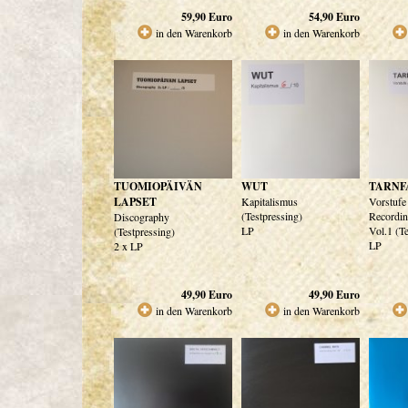
59,90
Euro
54,90
Euro
in den Warenkorb
in den Warenkorb
TUOMIOPÄIVÄN
WUT
TARNF
LAPSET
Kapitalismus
Vorstufe
(Testpressing)
Recordi
Discography
LP
Vol.1 (T
(Testpressing)
LP
2 x LP
49,90
Euro
49,90
Euro
in den Warenkorb
in den Warenkorb