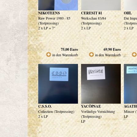
NIKOTEENS
CERESIT 81
OHL
Raw Power 1980 - 85
Werkschau 83/84
Die Impa
(Testpressing)
(Testpressing)
(Testpre
2 x LP + 7"
2 x LP
2 x LP
75,00
Euro
69,90
Euro
in den Warenkorb
in den Warenkorb
C.S.S.O.
YACÖPSAE
AGATH
Collection (Testpressing)
Vorläufige Vernichtung
Mincer (
2 x LP
(Testpressing)
LP
LP