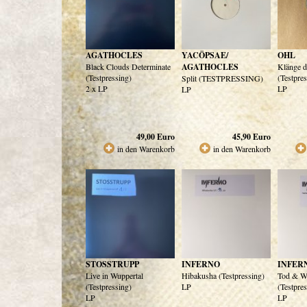
AGATHOCLES
YACÖPSAE/
OHL
Black Clouds Determinate
AGATHOCLES
Klänge d
(Testpressing)
(Testpre
Split (TESTPRESSING)
2 x LP
LP
LP
49,00
Euro
45,90
Euro
in den Warenkorb
in den Warenkorb
STOSSTRUPP
INFERNO
INFER
Live in Wuppertal
Hibakusha (Testpressing)
Tod & W
(Testpressing)
LP
(Testpre
LP
LP