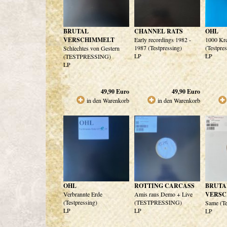
BRUTAL
CHANNEL RATS
OHL
VERSCHIMMELT
Early recordings 1982 -
1000 Kr
1987 (Testpressing)
(Testpre
Schlechtes von Gestern
LP
LP
(TESTPRESSING)
LP
49,90
Euro
49,90
Euro
in den Warenkorb
in den Warenkorb
OHL
ROTTING CARCASS
BRUTA
Verbrannte Erde
Amis raus Demo + Live
VERSC
(Testpressing)
(TESTPRESSING)
Same (Te
LP
LP
LP