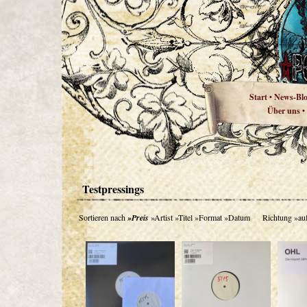
Start
News-Bl
•
Über uns
•
Testpressings
Sortieren nach
»Preis
»Artist
»Titel
»Format
»Datum
Richtung
»au