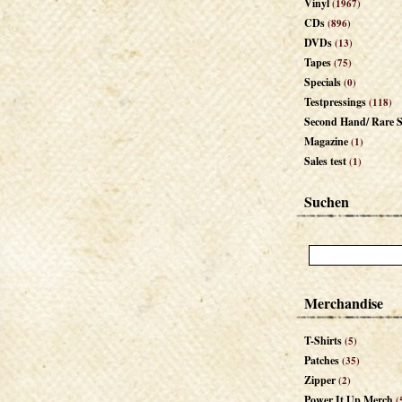
Vinyl
(1967)
CDs
(896)
DVDs
(13)
Tapes
(75)
Specials
(0)
Testpressings
(118)
Second Hand/ Rare S
Magazine
(1)
Sales test
(1)
Suchen
Merchandise
T-Shirts
(5)
Patches
(35)
Zipper
(2)
Power It Up Merch
(