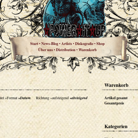
Start
News-Blog
Artists
Diskografie
Shop
•
•
•
•
Über uns
Distribution
Warenkorb
•
•
Warenkorb
tel
»Format
»Datum
Richtung
»aufsteigend
»absteigend
Artikel gesamt
Gesamtpreis
Kategorien