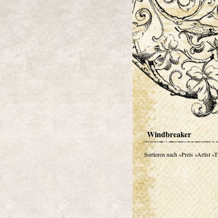
Windbreaker
Sortieren nach
»Preis
»Artist
»Ti