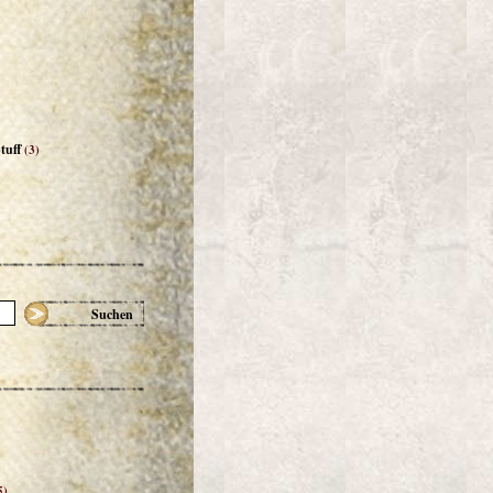
tuff
(3)
Suchen
5)