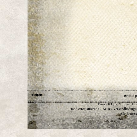
Seiten
1
Artikel 
Power It Up - Nummer 1 in
Händlerregistrierung
AGB
Versandbedingu
-
-
Alle Preise 