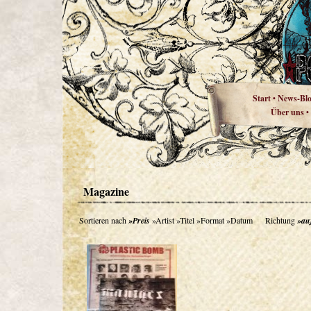
Start
News-Bl
•
Über uns
•
Magazine
Sortieren nach
»Preis
»Artist
»Titel
»Format
»Datum
Richtung
»au