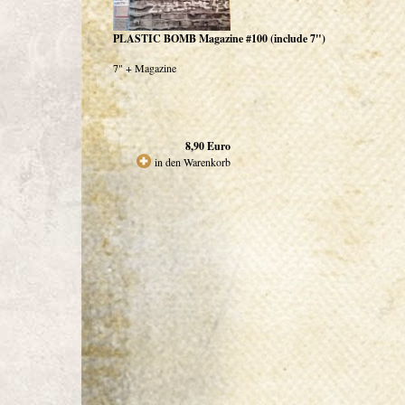
PLASTIC BOMB Magazine #100 (include 7")
7" + Magazine
8,90
Euro
in den Warenkorb