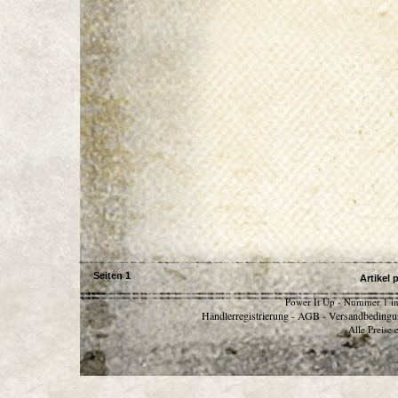
Seiten
1
Artikel 
Power It Up - Nummer 1 in
Händlerregistrierung
AGB
Versandbedingu
-
-
Alle Preise 