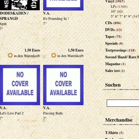
Vinyl
(1967)
LPs
(1360)
10"
(60)
DODESKADEN /
V.A.
5" 6" 7" 8" 9"
(547
SPRANGD
It's Pounding In !
CDs
(896)
7"
Split
7"
DVDs
(13)
Tapes
(75)
Specials
(0)
1,50
Euro
1,50
Euro
Testpressings
(118)
in den Warenkorb
in den Warenkorb
Second Hand/ Rare S
Magazine
(1)
Sales test
(1)
Suchen
V.A.
V.A.
Let's Live Part 2
Passing Balls
7"
7"
Merchandise
T-Shirts
(5)