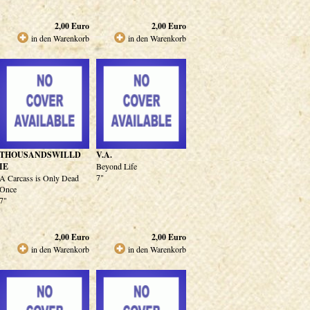
2,00
Euro
2,00
Euro
in den Warenkorb
in den Warenkorb
THOUSANDSWILLD
V.A.
IE
Beyond Life
7"
A Carcass is Only Dead
Once
7"
2,00
Euro
2,00
Euro
in den Warenkorb
in den Warenkorb