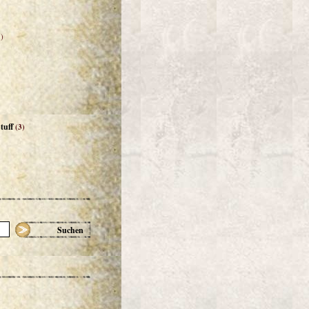
)
tuff
(3)
Suchen