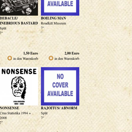
DEBACLE/
BOILING MAN
INEBRIOUS BASTARD
Roadkill Museum
7"
Split
7"
1,50
Euro
2,00
Euro
in den Warenkorb
in den Warenkorb
NONSENSE
RAJOITUS/ ABNORM
Crna Statistika 1994 +
Split
2008
7"
7"