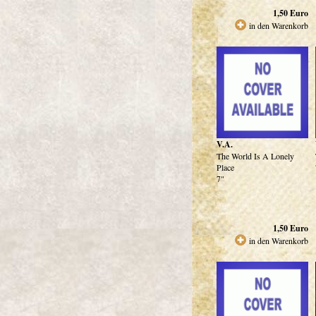
1,50
Euro
in den Warenkorb
V.A.
The World Is A Lonely
Place
7"
1,50
Euro
in den Warenkorb