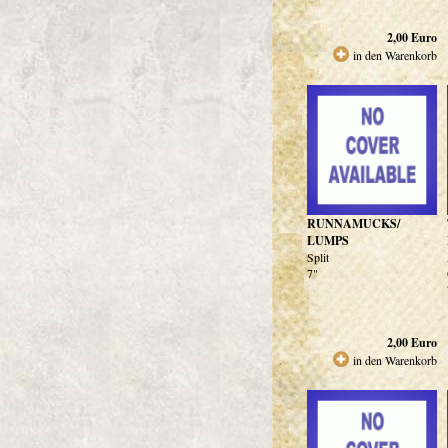
2,00
Euro
in den Warenkorb
RUNNAMUCKS/
LUMPS
Split
7"
2,00
Euro
in den Warenkorb