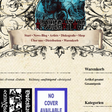
Start
News-Blog
Artists
Diskografie
Shop
•
•
•
•
Über uns
Distribution
Warenkorb
•
•
Warenkorb
itel
»Format
»Datum
Richtung
»aufsteigend
»absteigend
Artikel gesamt
Gesamtpreis
Kategorien