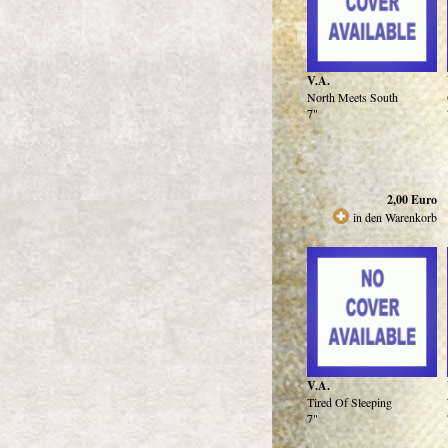
V.A.
North Meets South
7"
2,00
Euro
in den Warenkorb
V.A.
Tired Of Sleeping
7"