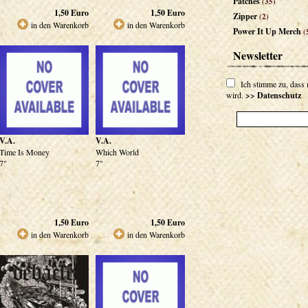
Patches
(35)
1,50
Euro
1,50
Euro
Zipper
(2)
in den Warenkorb
in den Warenkorb
Power It Up Merch
(
Newsletter
Ich stimme zu, dass
wird.
>> Datenschutz
V.A.
V.A.
Time Is Money
Which World
7"
7"
1,50
Euro
1,50
Euro
in den Warenkorb
in den Warenkorb