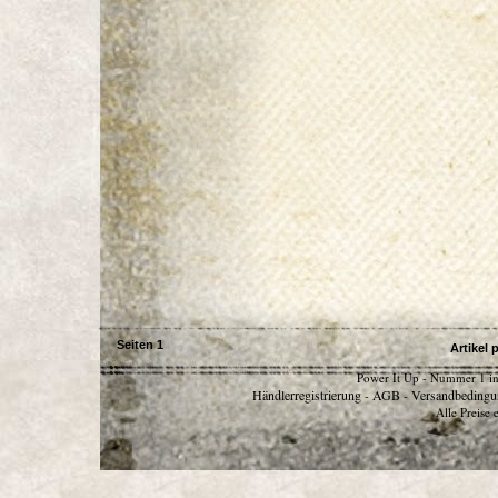
Seiten
1
Artikel 
Power It Up - Nummer 1 in
Händlerregistrierung
AGB
Versandbedingu
-
-
Alle Preise 