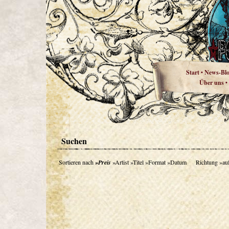
Start
News-Bl
•
Über uns
•
Suchen
Sortieren nach
»Preis
»Artist
»Titel
»Format
»Datum
Richtung
»au