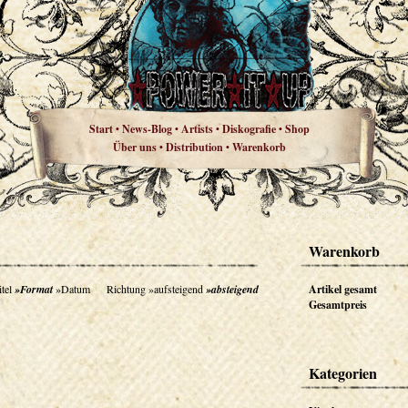
Start
News-Blog
Artists
Diskografie
Shop
•
•
•
•
Über uns
Distribution
Warenkorb
•
•
Warenkorb
tel
»Format
»Datum
Richtung
»aufsteigend
»absteigend
Artikel gesamt
Gesamtpreis
Kategorien