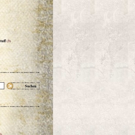
tuff
(3)
Suchen
5)