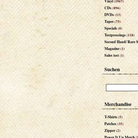
Vinyl
(1967)
CDs
(896)
DVDs
(13)
Tapes
(75)
Specials
(0)
Testpressings
(118)
Second Hand/ Rare S
Magazine
(1)
Sales test
(1)
Suchen
Merchandise
T-Shirts
(5)
Patches
(35)
Zipper
(2)
Power It Up Merch
(