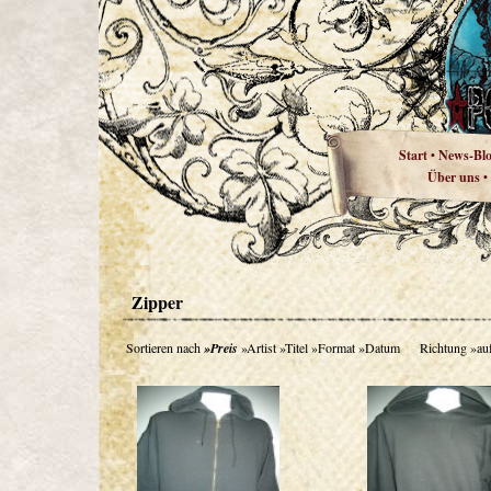
Start
News-Bl
•
Über uns
•
Zipper
Sortieren nach
»Preis
»Artist
»Titel
»Format
»Datum
Richtung
»au