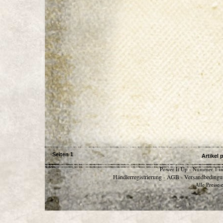
Seiten
1
Artikel 
Power It Up - Nummer 1 in
Händlerregistrierung
AGB
Versandbedingu
-
-
Alle Preise 