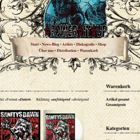
Start
News-Blog
Artists
Diskografie
Shop
•
•
•
•
Über uns
Distribution
Warenkorb
•
•
Warenkorb
tel
»Format
»Datum
Richtung
»aufsteigend
»absteigend
Artikel gesamt
Gesamtpreis
Kategorien