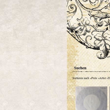
Suchen
Sortieren nach
»Preis
»Artist
»Ti