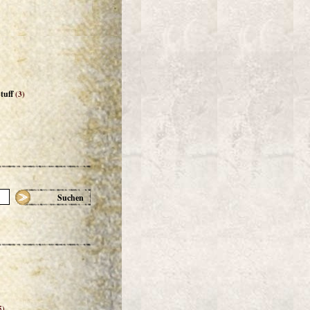
tuff
(3)
Suchen
5)