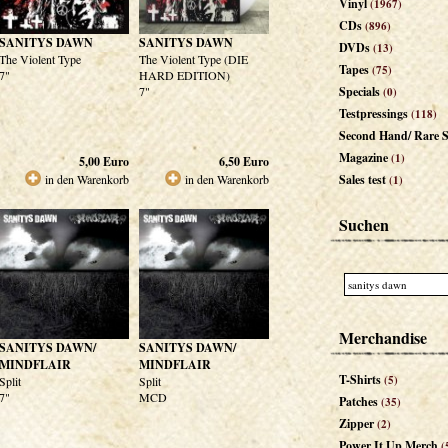
Vinyl
(1967)
CDs
(896)
SANITYS DAWN
SANITYS DAWN
DVDs
(13)
The Violent Type
The Violent Type (DIE
Tapes
(75)
7"
HARD EDITION)
7"
Specials
(0)
Testpressings
(118)
Second Hand/ Rare S
Magazine
(1)
5,00
Euro
6,50
Euro
in den Warenkorb
in den Warenkorb
Sales test
(1)
Suchen
Merchandise
SANITYS DAWN/
SANITYS DAWN/
MINDFLAIR
MINDFLAIR
T-Shirts
(5)
Split
Split
7"
MCD
Patches
(35)
Zipper
(2)
Power It Up Merch
(