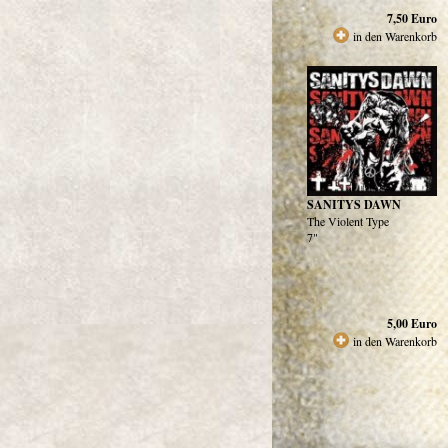
7,50
Euro
in den Warenkorb
SANITYS DAWN
The Violent Type
7"
5,00
Euro
in den Warenkorb