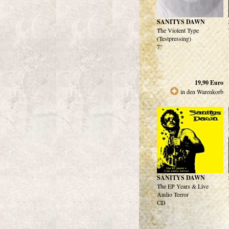
SANITYS DAWN
The Violent Type
(Testpressing)
7"
19,90
Euro
in den Warenkorb
SANITYS DAWN
The EP Years & Live
Audio Terror
CD