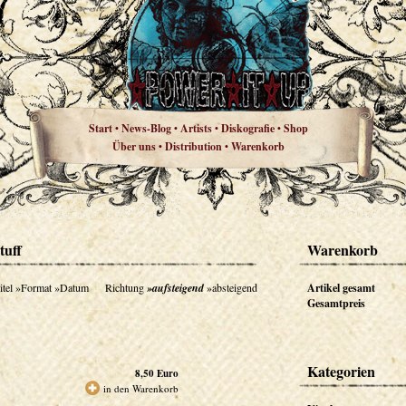
Start
News-Blog
Artists
Diskografie
Shop
•
•
•
•
Über uns
Distribution
Warenkorb
•
•
tuff
Warenkorb
itel
»Format
»Datum
Richtung
»aufsteigend
»absteigend
Artikel gesamt
Gesamtpreis
Kategorien
8,50
Euro
in den Warenkorb