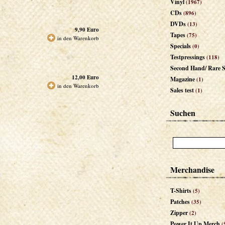
Vinyl
(1967)
CDs
(896)
DVDs
(13)
9,90
Euro
Tapes
(75)
in den Warenkorb
Specials
(0)
Testpressings
(118)
Second Hand/ Rare S
12,00
Euro
Magazine
(1)
in den Warenkorb
Sales test
(1)
Suchen
Merchandise
T-Shirts
(5)
Patches
(35)
Zipper
(2)
Power It Up Merch
(