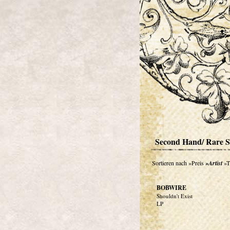
Second Hand/ Rare S
Sortieren nach
»Preis
»Artist
»T
BOBWIRE
Shouldn't Exist
LP