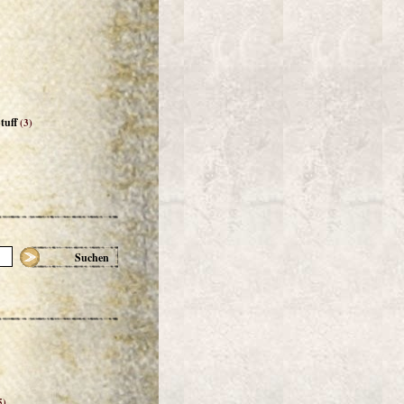
tuff
(3)
Suchen
5)