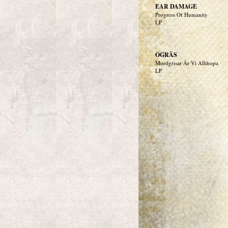
EAR DAMAGE
Progress Of Humanity
LP
OGRÄS
Mordgrisar Är Vi Allihopa
LP