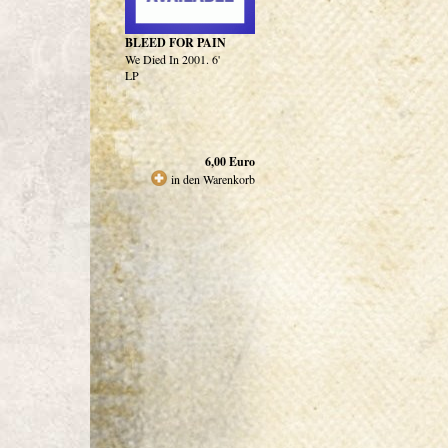
BLEED FOR PAIN
We Died In 2001. 6'
LP
6,00
Euro
in den Warenkorb