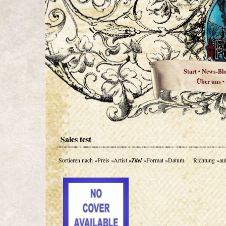
Start
News-Bl
•
Über uns
•
Sales test
Sortieren nach
»Preis
»Artist
»Titel
»Format
»Datum
Richtung
»au