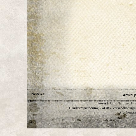
Seiten
1
Artikel 
Power It Up - Nummer 1 in
Händlerregistrierung
AGB
Versandbedingu
-
-
Alle Preise 