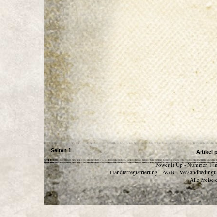
Seiten
1
Artikel 
Power It Up - Nummer 1 in
Händlerregistrierung
AGB
Versandbedingu
-
-
Alle Preise 