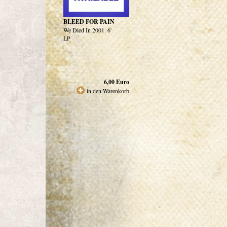
BLEED FOR PAIN
We Died In 2001. 6'
LP
6,00
Euro
in den Warenkorb