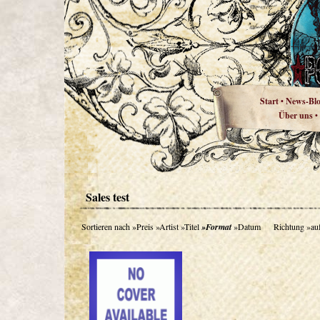
Start
News-Bl
•
Über uns
•
Sales test
Sortieren nach
»Preis
»Artist
»Titel
»Format
»Datum
Richtung
»au