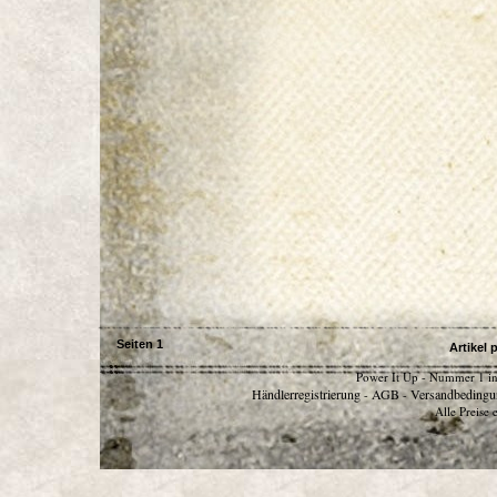
Seiten
1
Artikel 
Power It Up - Nummer 1 in
Händlerregistrierung
AGB
Versandbedingu
-
-
Alle Preise 