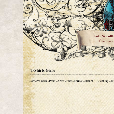
Start
News-Bl
•
Über uns
•
T-Shirts Girlie
Sortieren nach
»Preis
»Artist
»Titel
»Format
»Datum
Richtung
»au