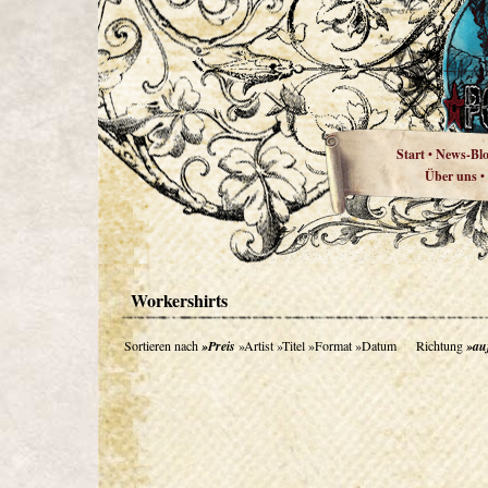
Start
News-Bl
•
Über uns
•
Workershirts
Sortieren nach
»Preis
»Artist
»Titel
»Format
»Datum
Richtung
»au