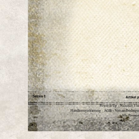
Seiten
1
Artikel 
Power It Up - Nummer 1 in
Händlerregistrierung
AGB
Versandbedingu
-
-
Alle Preise 