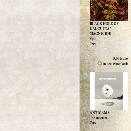
BLACK HOLE OF
CALCUTTA/
MAGNICIDE
Split
Tape
5,00
Euro
in den Warenkorb
ANTIGAMA
The Insolent
Tape