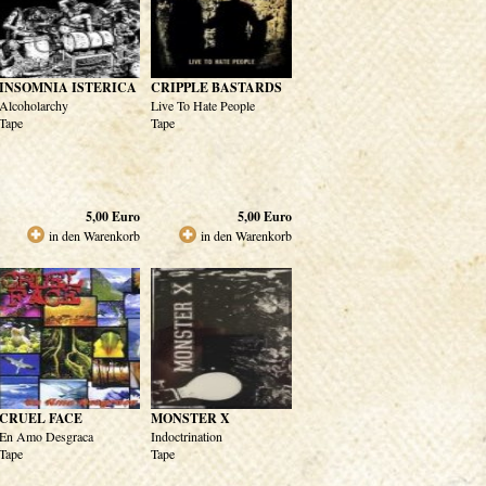
INSOMNIA ISTERICA
CRIPPLE BASTARDS
Alcoholarchy
Live To Hate People
Tape
Tape
5,00
Euro
5,00
Euro
in den Warenkorb
in den Warenkorb
CRUEL FACE
MONSTER X
En Amo Desgraca
Indoctrination
Tape
Tape