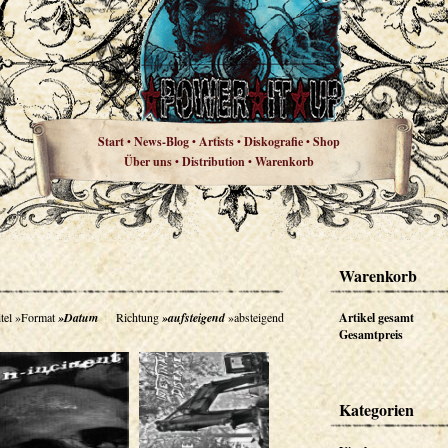
Start
News-Blog
Artists
Diskografie
Shop
•
•
•
•
Über uns
Distribution
Warenkorb
•
•
Warenkorb
tel
»Format
»Datum
Richtung
»aufsteigend
»absteigend
Artikel gesamt
Gesamtpreis
Kategorien