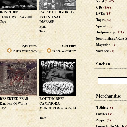
Vinyl
(1967)
CDs
(896)
H-INCIDENT
CAUSE OF DIVORCE/
DVDs
(13)
Chaos Days 1994 - 2000
INTESTINAL
Tapes
(75)
Tape
DISEASE
Specials
(0)
Split
Tape
Testpressings
(118)
Second Hand/ Rare S
Magazine
(1)
5,00
Euro
5,00
Euro
in den Warenkorb
in den Warenkorb
Sales test
(1)
Suchen
Merchandise
DESERTED FEAR
ROTTINGREX/
Kingdom Of Worms
CAMPHORA
T-Shirts
Tape
(5)
MONOBROMATA -Split
Patches
(35)
Tape
Zipper
(2)
Power It Up Merch
(