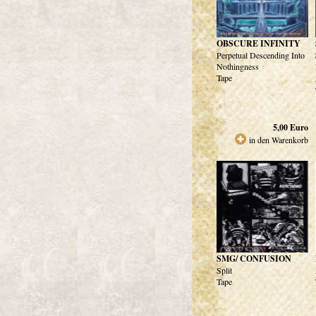
OBSCURE INFINITY
Perpetual Descending Into
Nothingness
Tape
5,00
Euro
in den Warenkorb
SMG/ CONFUSION
Split
Tape