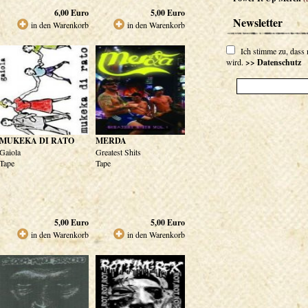
6,00
Euro
5,00
Euro
Newsletter
in den Warenkorb
in den Warenkorb
Ich stimme zu, dass
wird.
>> Datenschutz
MUKEKA DI RATO
MERDA
Gaiola
Greatest Shits
Tape
Tape
5,00
Euro
5,00
Euro
in den Warenkorb
in den Warenkorb