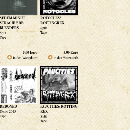
SEDEM MINÚT
ROTOCLES/
STRACHU/ DE
ROTTINGREX
BLENDERS
Split
Tape
Split
Tape
5,00
Euro
5,00
Euro
in den Warenkorb
in den Warenkorb
DEBONED
PAUCITIES/ ROTTING
Demo 2013
REX
Tape
Split
Tape