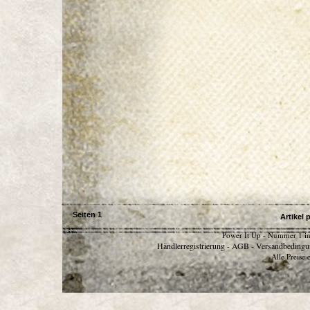
Seiten
1
Artikel 
Power It Up - Nummer 1 in
Händlerregistrierung
AGB
Versandbedingu
-
-
Alle Preise 