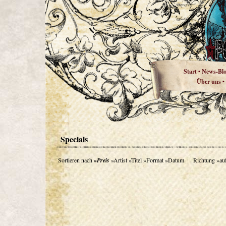
Start
News-Bl
•
Über uns
•
Specials
Sortieren nach
»Preis
»Artist
»Titel
»Format
»Datum
Richtung
»au