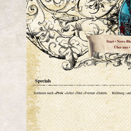
Start
News-Bl
•
Über uns
•
Specials
Sortieren nach
»Preis
»Artist
»Titel
»Format
»Datum
Richtung
»au