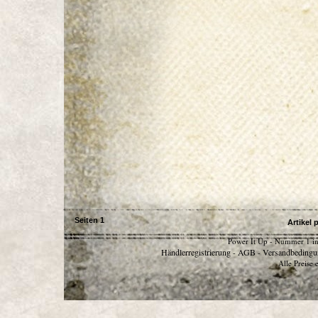
Seiten
1
Artikel 
Power It Up - Nummer 1 in
Händlerregistrierung
AGB
Versandbedingu
-
-
Alle Preise 