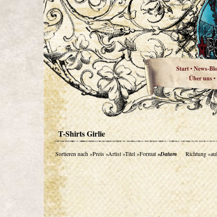
Start
News-Bl
•
Über uns
•
T-Shirts Girlie
Sortieren nach
»Preis
»Artist
»Titel
»Format
»Datum
Richtung
»au