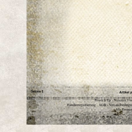
Seiten
1
Artikel 
Power It Up - Nummer 1 in
Händlerregistrierung
AGB
Versandbedingu
-
-
Alle Preise 