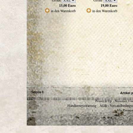
Größe
Größe
15,00
Euro
19,00
Euro
in den Warenkorb
in den Warenkorb
Seiten
1
Artikel 
Power It Up - Nummer 1 in
Händlerregistrierung
AGB
Versandbedingu
-
-
Alle Preise 