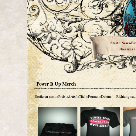
Start
News-Bl
•
Über uns
•
Power It Up Merch
Sortieren nach
»Preis
»Artist
»Titel
»Format
»Datum
Richtung
»au