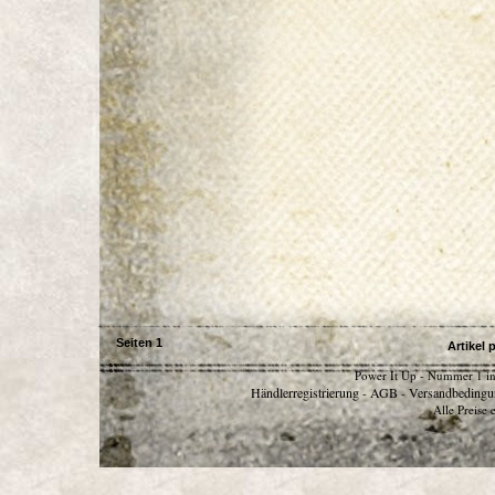
Seiten
1
Artikel 
Power It Up - Nummer 1 in
Händlerregistrierung
AGB
Versandbedingu
-
-
Alle Preise 