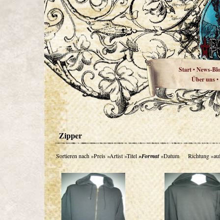
Start
News-Bl
•
Über uns
•
Zipper
Sortieren nach
»Preis
»Artist
»Titel
»Format
»Datum
Richtung
»au