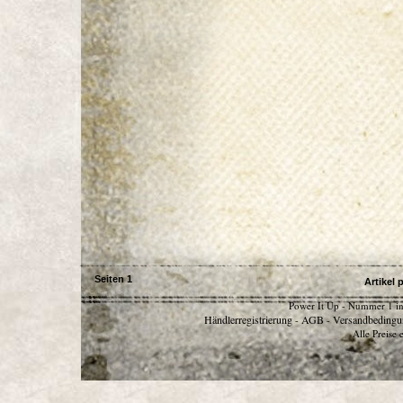
Seiten
1
Artikel 
Power It Up - Nummer 1 in
Händlerregistrierung
AGB
Versandbedingu
-
-
Alle Preise 