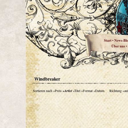
Start
News-Bl
•
Über uns
•
Windbreaker
Sortieren nach
»Preis
»Artist
»Titel
»Format
»Datum
Richtung
»au