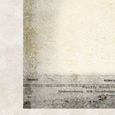
Seiten
1
Artikel 
Power It Up - Nummer 1 in
Händlerregistrierung
AGB
Versandbedingu
-
-
Alle Preise 