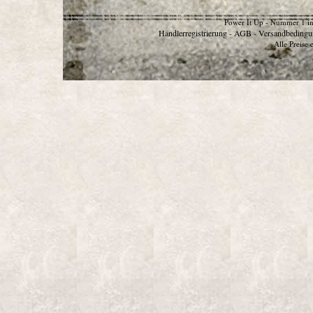
Power It Up - Nummer 1 in
Händlerregistrierung
AGB
Versandbedingu
-
-
Alle Preise 