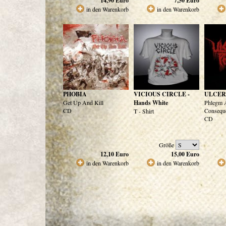
14,90
Euro
7,50
Euro
in den Warenkorb
in den Warenkorb
PHOBIA
VICIOUS CIRCLE -
ULCER
Get Up And Kill
Hands White
Phlegm 
CD
Consequ
T - Shirt
CD
Größe
12,10
Euro
15,00
Euro
in den Warenkorb
in den Warenkorb