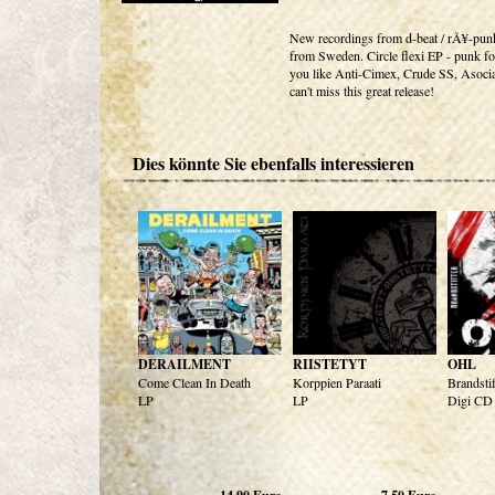
New recordings from d-beat / rÃ¥-pun
from Sweden. Circle flexi EP - punk fo
you like Anti-Cimex, Crude SS, Asoci
can't miss this great release!
Dies könnte Sie ebenfalls interessieren
DERAILMENT
RIISTETYT
OHL
Come Clean In Death
Korppien Paraati
Brandstif
LP
LP
Digi CD