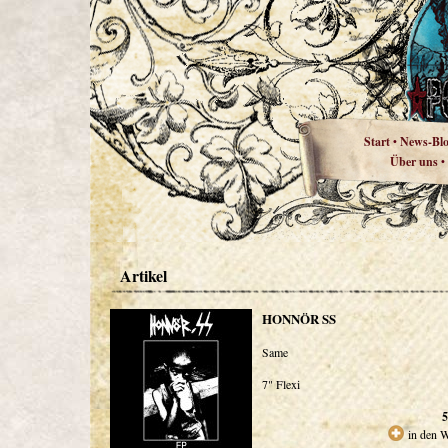
Start
News-Bl
•
Über uns
•
Artikel
HONNÖR SS
Same
7" Flexi
5
in den 