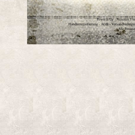
Power It Up - Nummer 1 in
Händlerregistrierung
AGB
Versandbedingu
-
-
Alle Preise 