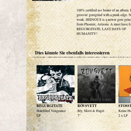
100% certified ass beater of an album.
groovin' goregrind with a punk edge. N
weak. HEINOUS is a newer gore grin
from Phoenix, Arizona. A must have fo
REGURGITATE, LAST DAYS OF
HUMANITY!
Dies könnte Sie ebenfalls interessieren
REGURGITATE
RÖVSVETT
STOSS
Hatefilled Vengeance
Bly, Skrot & Hagel
Keine H
LP
7"
2 x LP