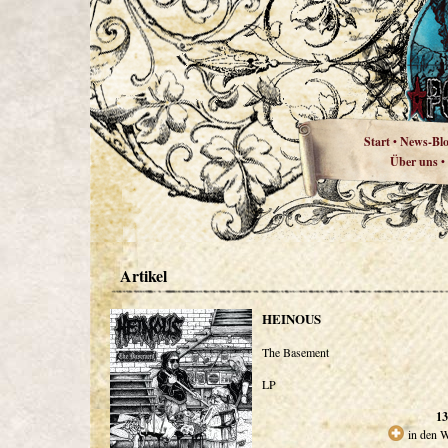
Start
News-Bl
•
Über uns
•
Artikel
HEINOUS
The Basement
LP
13
in den 