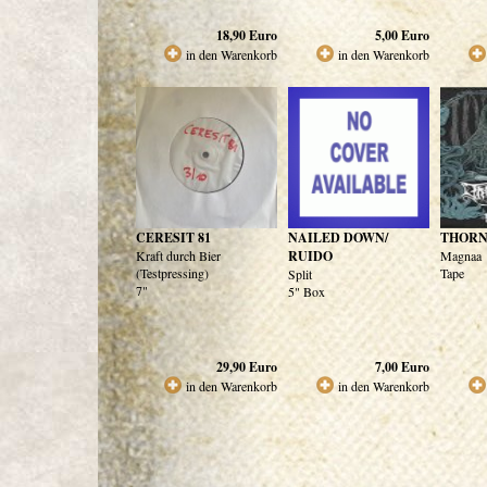
18,90
Euro
5,00
Euro
in den Warenkorb
in den Warenkorb
CERESIT 81
NAILED DOWN/
THORN
Kraft durch Bier
RUIDO
Magnaa
(Testpressing)
Tape
Split
7"
5" Box
29,90
Euro
7,00
Euro
in den Warenkorb
in den Warenkorb