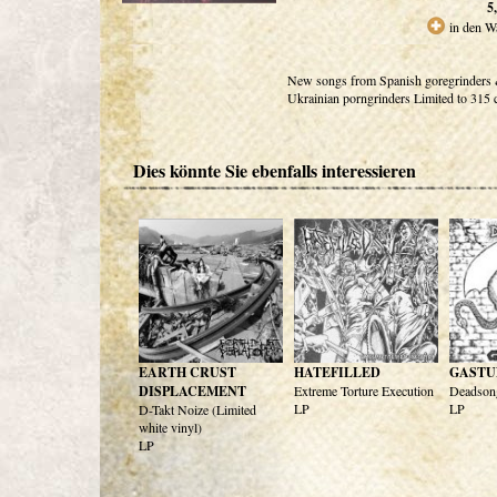
5
in den W
New songs from Spanish goregrinders
Ukrainian porngrinders Limited to 315 
Dies könnte Sie ebenfalls interessieren
EARTH CRUST
HATEFILLED
GASTU
DISPLACEMENT
Extreme Torture Execution
Deadson
LP
LP
D-Takt Noize (Limited
white vinyl)
LP