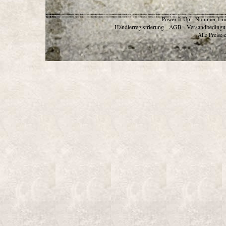
Power It Up - Nummer 1 in
Händlerregistrierung
AGB
Versandbedingu
-
-
Alle Preise 