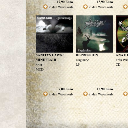
17,90
Euro
15,90
Euro
in den Warenkorb
in den Warenkorb
SANITYS DAWN/
DEPRESSION
ANATO
MINDFLAIR
Unglaube
Från Prim
LP
CD
Split
MCD
7,00
Euro
12,90
Euro
in den Warenkorb
in den Warenkorb