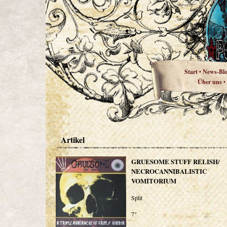
Start
News-Bl
•
Über uns
•
Artikel
GRUESOME STUFF RELISH/
NECROCANNIBALISTIC
VOMITORIUM
Split
7"