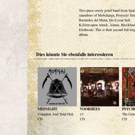
Two-piece crusty grind band from Spai
(members of Mobcharge, Proyecto Terr
Bastardos del Metal, Do it your hell,
KÃ€rnvapen Attack, Almax, Blockbast
Disthroat). This is their second full len
album.
Dies könnte Sie ebenfalls interessieren
MIDNIGHT
VOORHEES
PSYCH
Complete And Total Hell
13
The Grin
CD
CD
CD