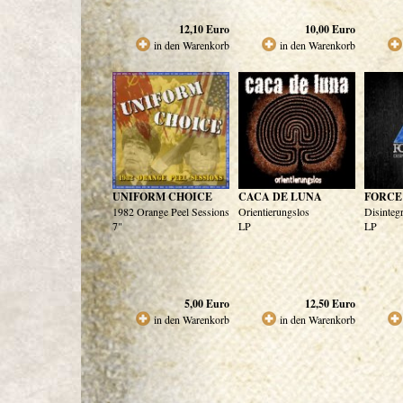
12,10
Euro
10,00
Euro
in den Warenkorb
in den Warenkorb
UNIFORM CHOICE
CACA DE LUNA
FORCE
1982 Orange Peel Sessions
Orientierungslos
Disinteg
7"
LP
LP
5,00
Euro
12,50
Euro
in den Warenkorb
in den Warenkorb