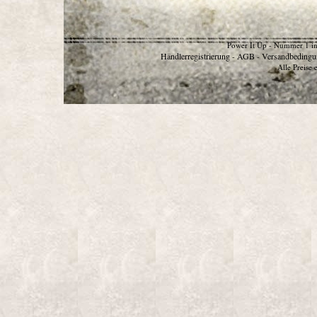
Power It Up - Nummer 1 in
Händlerregistrierung
AGB
Versandbedingu
-
-
Alle Preise 