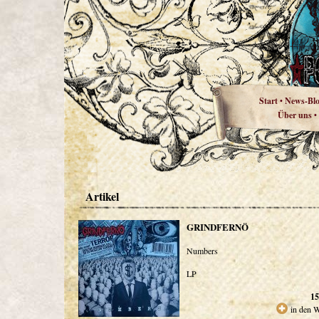
Start
News-Bl
•
Über uns
•
Artikel
GRINDFERNÖ
Numbers
LP
15
in den 