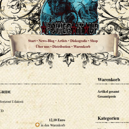
Start
News-Blog
Artists
Diskografie
Shop
•
•
•
•
Über uns
Distribution
Warenkorb
•
•
Warenkorb
GRIDE
Artikel gesamt
Gesamtpreis
Horizont Udalosti
CD
Kategorien
12,10
Euro
in den Warenkorb