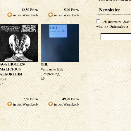
Newsletter
12,50
Euro
5,00
Euro
in den Warenkorb
in den Warenkorb
Ich stimme zu, dass
wird.
>> Datenschutz
AGATHOCLES/
OHL
MALICIOUS
Verbrannte Erde
(Testpressing)
ALGORITHM
LP
Split
7"
7,50
Euro
49,90
Euro
in den Warenkorb
in den Warenkorb