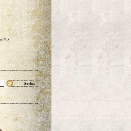
tuff
(3)
Suchen
5)