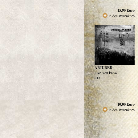
15,90
Euro
in den Warenkorb
ABJURED
Live You know
CD
10,00
Euro
in den Warenkorb