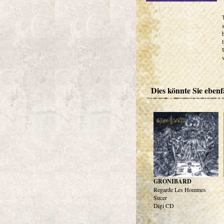
Dies könnte Sie ebenfa
GRONIBARD
Regarde Les Hommes
Sucer
Digi CD