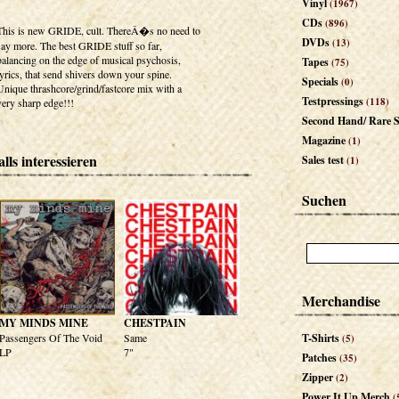
Vinyl
(1967)
CDs
(896)
This is new GRIDE, cult. ThereÂ�s no need to
DVDs
(13)
say more. The best GRIDE stuff so far,
balancing on the edge of musical psychosis,
Tapes
(75)
lyrics, that send shivers down your spine.
Specials
(0)
Unique thrashcore/grind/fastcore mix with a
Testpressings
(118)
very sharp edge!!!
Second Hand/ Rare S
Magazine
(1)
lls interessieren
Sales test
(1)
Suchen
Merchandise
MY MINDS MINE
CHESTPAIN
Passengers Of The Void
Same
T-Shirts
(5)
LP
7"
Patches
(35)
Zipper
(2)
Power It Up Merch
(