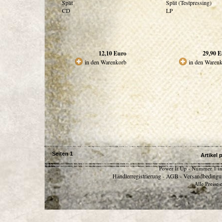
Split
Split (Testpressing)
CD
LP
12,10
Euro
29,90
E
in den Warenkorb
in den Waren
Seiten
1
Artikel 
Power It Up - Nummer 1 in
Händlerregistrierung
AGB
Versandbedingu
-
-
Alle Preise 