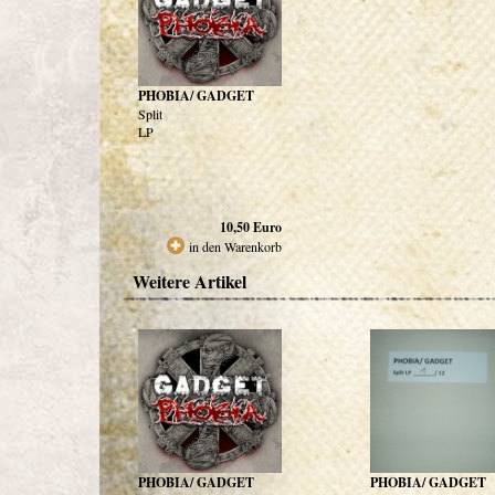
PHOBIA/ GADGET
Split
LP
10,50
Euro
in den Warenkorb
Weitere Artikel
PHOBIA/ GADGET
PHOBIA/ GADGET