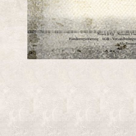
Power It Up - Nummer 1 in
Händlerregistrierung
AGB
Versandbedingu
-
-
Alle Preise 