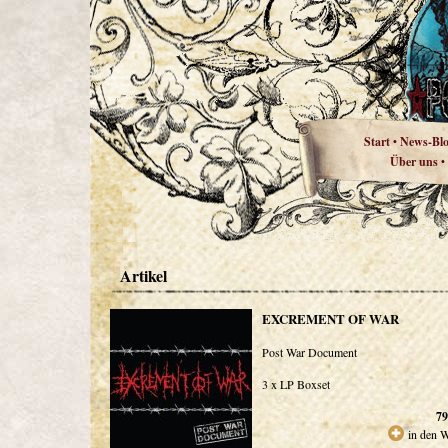
Start
News-Bl
•
Über uns
•
Artikel
EXCREMENT OF WAR
Post War Document
3 x LP Boxset
79
in den 