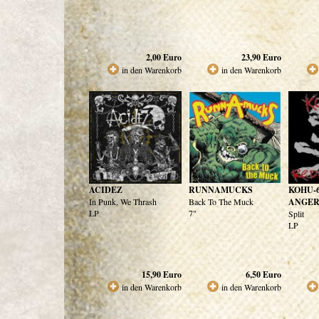
2,00
Euro
23,90
Euro
in den Warenkorb
in den Warenkorb
ACIDEZ
RUNNAMUCKS
KOHU-6
In Punk, We Thrash
Back To The Muck
ANGE
LP
7"
Split
LP
15,90
Euro
6,50
Euro
in den Warenkorb
in den Warenkorb