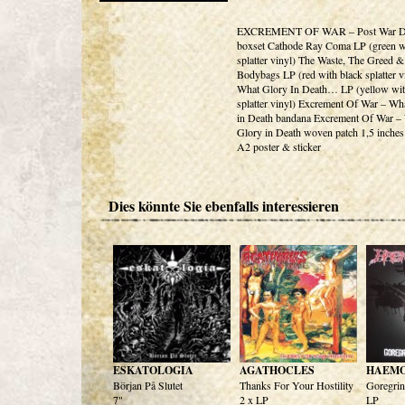
EXCREMENT OF WAR – Post War D
boxset Cathode Ray Coma LP (green w
splatter vinyl) The Waste, The Greed 
Bodybags LP (red with black splatter v
What Glory In Death… LP (yellow wit
splatter vinyl) Excrement Of War – Wh
in Death bandana Excrement Of War –
Glory in Death woven patch 1,5 inches
A2 poster & sticker
Dies könnte Sie ebenfalls interessieren
ESKATOLOGIA
AGATHOCLES
HAEM
Början På Slutet
Thanks For Your Hostility
Goregrin
7"
2 x LP
LP