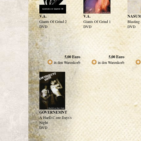
V.A.
V.A.
NASU
Giants Of Grind 2
Giants Of Grind 1
Blasting 
DVD
DVD
DVD
5,00
Euro
5,00
Euro
in den Warenkorb
in den Warenkorb
GOVERNEMNT
A HarD.C.ore Days's
Night
DVD