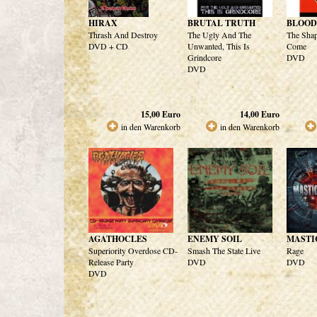
HIRAX
BRUTAL TRUTH
BLOOD
Thrash And Destroy
The Ugly And The
The Shap
DVD + CD
Unwanted, This Is
Come
Grindcore
DVD
DVD
15,00
Euro
14,00
Euro
in den Warenkorb
in den Warenkorb
AGATHOCLES
ENEMY SOIL
MASTI
Superiority Overdose CD-
Smash The State Live
Rage
Release Party
DVD
DVD
DVD