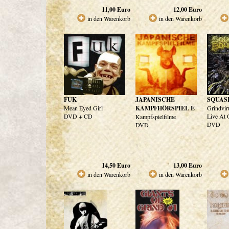
11,00
Euro
12,00
Euro
in den Warenkorb
in den Warenkorb
FUK
JAPANISCHE
SQUAS
Mean Eyed Girl
KAMPFHÖRSPIEL E
Grindvir
DVD + CD
Live At
Kampfspielfilme
DVD
DVD
14,50
Euro
13,00
Euro
in den Warenkorb
in den Warenkorb