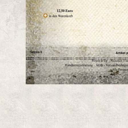
12,50
Euro
in den Warenkorb
Seiten
1
Artikel 
Power It Up - Nummer 1 in
Händlerregistrierung
AGB
Versandbedingu
-
-
Alle Preise 