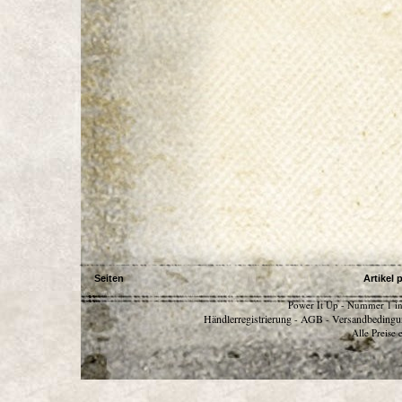
Seiten
Artikel 
Power It Up - Nummer 1 in
Händlerregistrierung
AGB
Versandbedingu
-
-
Alle Preise 