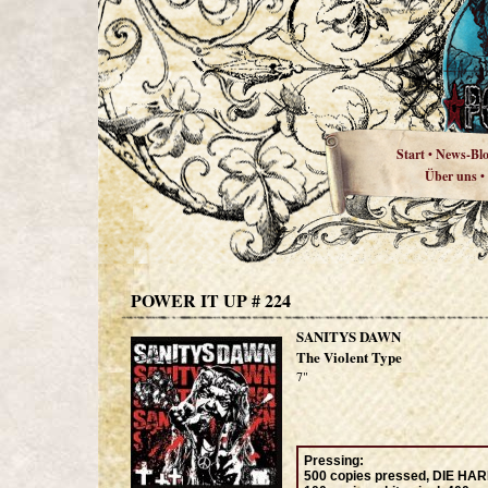
Start
News-Bl
•
Über uns
•
POWER IT UP # 224
SANITYS DAWN
The Violent Type
7"
Pressing
:
500 copies pressed, DIE HAR