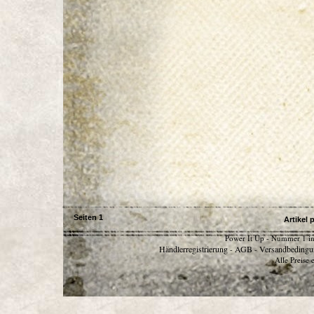
Seiten
1
Artikel 
Power It Up - Nummer 1 in
Händlerregistrierung
AGB
Versandbedingu
-
-
Alle Preise 