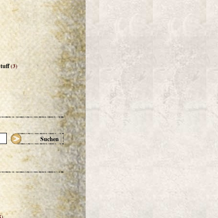
tuff
(3)
Suchen
5)