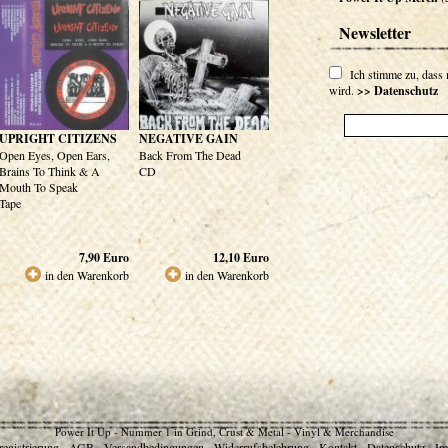
Newsletter
Ich stimme zu, dass
wird.
>> Datenschutz
UPRIGHT CITIZENS
NEGATIVE GAIN
Open Eyes, Open Ears,
Back From The Dead
Brains To Think & A
CD
Mouth To Speak
Tape
7,90
Euro
12,10
Euro
in den Warenkorb
in den Warenkorb
Power It Up - Nummer 1 in Grind, Crust & Metal - Vinyl & Merchandise
egistrierung
AGB
Versandbedingungen
Widerrufsbelehrung
Kontakt
Datenschutz
Im
-
-
-
-
-
-