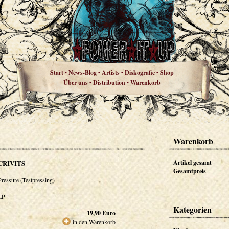
Start
News-Blog
Artists
Diskografie
Shop
•
•
•
•
Über uns
Distribution
Warenkorb
•
•
Warenkorb
CRIVITS
Artikel gesamt
Gesamtpreis
Pressure (Testpressing)
LP
Kategorien
19,90
Euro
in den Warenkorb