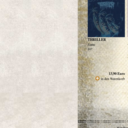
THRILLER
Same
10"
13,90
Euro
in den Warenkorb
Händlerr