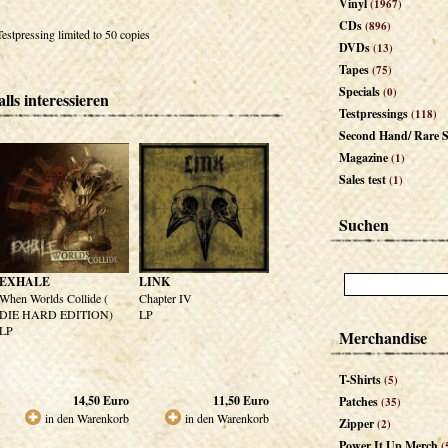
Vinyl
(1967)
CDs
(896)
Testpressing limited to 50 copies
DVDs
(13)
Tapes
(75)
Specials
(0)
lls interessieren
Testpressings
(118)
Second Hand/ Rare S
Magazine
(1)
Sales test
(1)
Suchen
EXHALE
LINK
When Worlds Collide (
Chapter IV
DIE HARD EDITION)
LP
LP
Merchandise
T-Shirts
(5)
14,50
Euro
11,50
Euro
Patches
(35)
in den Warenkorb
in den Warenkorb
Zipper
(2)
Power It Up Merch
(