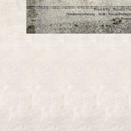
Power It Up - Nummer 1 in
Händlerregistrierung
AGB
Versandbedingu
-
-
Alle Preise 