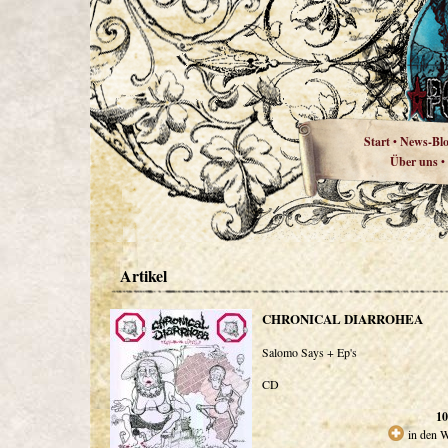
Start
News-Bl
•
Über uns
•
Artikel
CHRONICAL DIARROHEA
Salomo Says + Ep's
CD
10
in den 