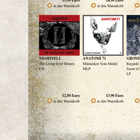
15,90
Euro
18,90
Euro
in den Warenkorb
in den Warenkorb
NIGHTFELL
ANATOMI 71
GRONI
The Living Ever Mourn
Människor Som Medel
Regarde
CD
MLP
Sucer (C
LP
12,50
Euro
13,90
Euro
in den Warenkorb
in den Warenkorb