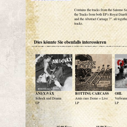
Contains the tracks from the Salomo Sa
the Tracks from both EP's Royal Diarr
and the Abstract Carnage 7". all togeth
tracks.
Dies könnte Sie ebenfalls interessieren
ÄNI(X)VÄX
ROTTING CARCASS
OHL
Schock und Drama
Amis raus Demo + Live
Verbrann
LP
LP
LP