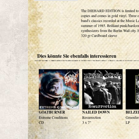
The DIEHARD EDITION is limited to
copies and comes in gold vinyl. Three o
band's classics recorded at the Music La
summer of 1985. Brilliant punk/hardco
synthesizers from the Berlin Wall city.
320 gr Cardboard sleeve
Dies könnte Sie ebenfalls interessieren
GOATBURNER
NAILED DOWN
BELZE
Extreme Conditions
Resurrection
Greenfe
CD
3 x 7"
LP