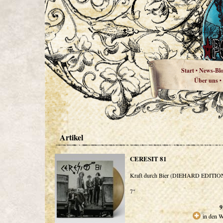
Start
News-Bl
•
Über uns
•
Artikel
CERESIT 81
Kraft durch Bier (DIEHARD EDITIO
7"
9
in den 