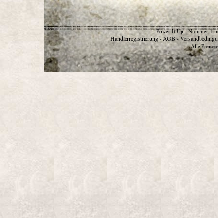
Power It Up - Nummer 1 in
Händlerregistrierung
AGB
Versandbedingu
-
-
Alle Preise 