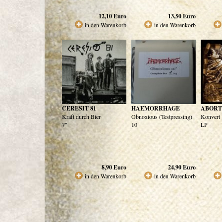
12,10
Euro
13,50
Euro
in den Warenkorb
in den Warenkorb
CERESIT 81
HAEMORRHAGE
ABORT
Kraft durch Bier
Obnoxious (Testpressing)
Konvert
7"
10"
LP
8,90
Euro
24,90
Euro
in den Warenkorb
in den Warenkorb