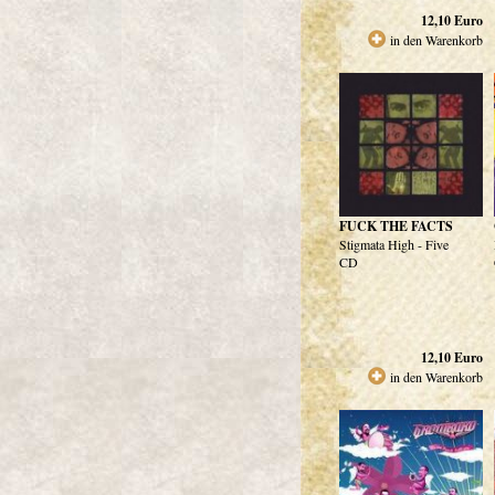
12,10
Euro
in den Warenkorb
FUCK THE FACTS
Stigmata High - Five
CD
12,10
Euro
in den Warenkorb