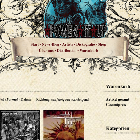
Start
News-Blog
Artists
Diskografie
Shop
•
•
•
•
Über uns
Distribution
Warenkorb
•
•
Warenkorb
tel
»Format
»Datum
Richtung
»aufsteigend
»absteigend
Artikel gesamt
Gesamtpreis
Kategorien