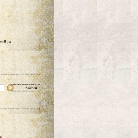
tuff
(3)
Suchen
5)