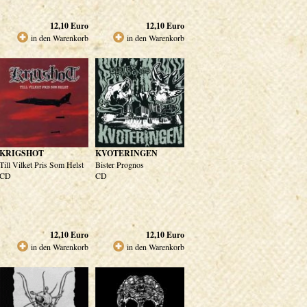
12,10
Euro
12,10
Euro
in den Warenkorb
in den Warenkorb
KRIGSHOT
KVOTERINGEN
Till Vilket Pris Som Helst
Bister Prognos
CD
CD
12,10
Euro
12,10
Euro
in den Warenkorb
in den Warenkorb