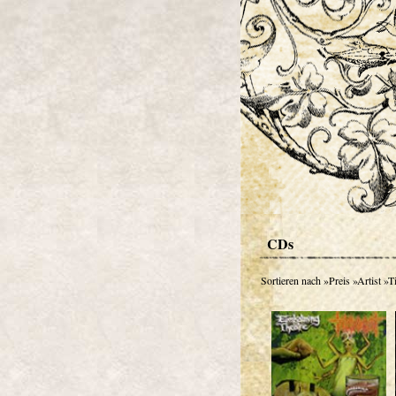
CDs
Sortieren nach
»Preis
»Artist
»Ti