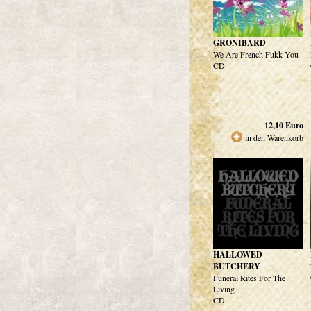
GRONIBARD
We Are French Fukk You
CD
12,10
Euro
in den Warenkorb
HALLOWED
BUTCHERY
Funeral Rites For The
Living
CD