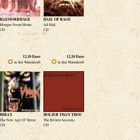
HAEMORRHAGE
HAIL OF RAGE
Morgue Sweet Home
All Hail
CD
CD
12,10
Euro
12,10
Euro
in den Warenkorb
in den Warenkorb
HIRAX
HOLIER THAN THOU
The New Age Of Terror
The Riviera Sessions
CD
CD