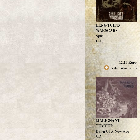
LENG TCH'E/
WARSCARS
Split
CD
12,10
Euro
in den Warenkorb
MALIGNANT
TUMOUR
Dawn Of A New Age
CD