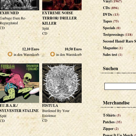
Vinyl
(1967)
CDs
(896)
EXHUMED
EXTREME NOISE
DVDs
(13)
Garbage Daze Re-
TERROR/ DRILLER
Tapes
(75)
Regurgitated
KILLER
CD
Specials
(0)
Split
CD
Testpressings
(118)
Second Hand/ Rare S
Magazine
(1)
12,10
Euro
10,50
Euro
in den Warenkorb
in den Warenkorb
Sales test
(1)
Suchen
Merchandise
F.U.B.A.R./
FISTULA
SYLVESTER STALINE
Burdened By Your
T-Shirts
Existence
(5)
Split
CD
CD
Patches
(35)
Zipper
(2)
Power It Up Merch
(