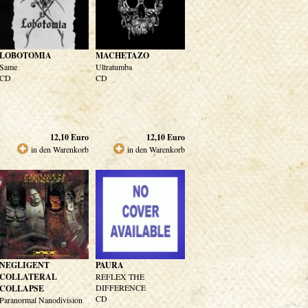
LOBOTOMIA
MACHETAZO
Same
Ultratumba
CD
CD
12,10
Euro
12,10
Euro
in den Warenkorb
in den Warenkorb
NEGLIGENT
PAURA
COLLATERAL
REFLEX THE
DIFFERENCE
COLLAPSE
CD
Paranormal Nanodivision