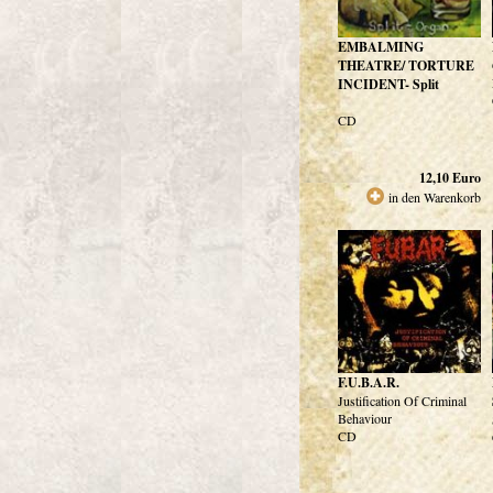
EMBALMING
THEATRE/ TORTURE
INCIDENT- Split
CD
12,10
Euro
in den Warenkorb
F.U.B.A.R.
Justification Of Criminal
Behaviour
CD