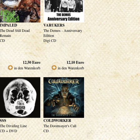
IMPALED
VARUKERS
The Dead Still Dead
The Demos - Anniversary
Remain
Edition
CD
Digi CD
12,50
Euro
12,10
Euro
in den Warenkorb
in den Warenkorb
SSS
COLDWORKER
The Dividing Line
The Doomsayer's Call
CD + DVD
CD