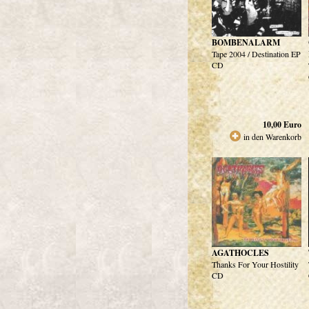
BOMBENALARM
Tape 2004 / Destination EP
CD
10,00
Euro
in den Warenkorb
AGATHOCLES
Thanks For Your Hostility
CD