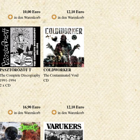
10,00
Euro
12,10
Euro
in den Warenkorb
in den Warenkorb
PASZTÖRÖZÖT T
COLDWORKER
The Complete Discography
The Contaminated Void
1991-1994
CD
2 x CD
16,90
Euro
12,10
Euro
in den Warenkorb
in den Warenkorb