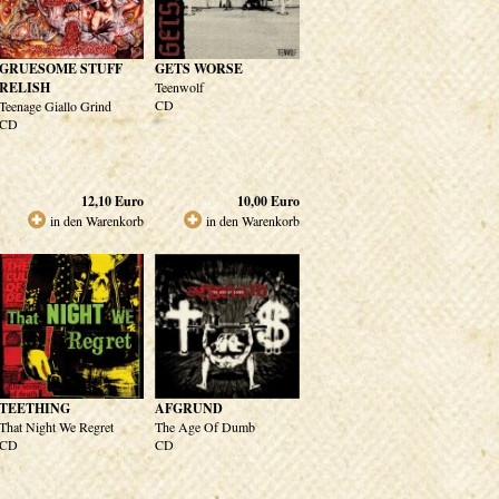
GRUESOME STUFF
GETS WORSE
RELISH
Teenwolf
CD
Teenage Giallo Grind
CD
12,10
Euro
10,00
Euro
in den Warenkorb
in den Warenkorb
TEETHING
AFGRUND
That Night We Regret
The Age Of Dumb
CD
CD