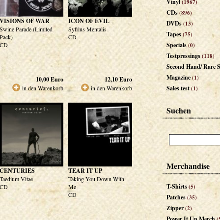
Vinyl
(1967)
CDs
(896)
VISIONS OF WAR
ICON OF EVIL
DVDs
(13)
Swine Parade (Limited
Syfilus Mentalis
Tapes
(75)
Pack)
CD
CD
Specials
(0)
Testpressings
(118)
Second Hand/ Rare S
Magazine
(1)
10,00
Euro
12,10
Euro
in den Warenkorb
in den Warenkorb
Sales test
(1)
Suchen
Merchandise
CENTURIES
TEAR IT UP
Taedium Vitae
Taking You Down With
T-Shirts
CD
Me
(5)
CD
Patches
(35)
Zipper
(2)
Power It Up Merch
(