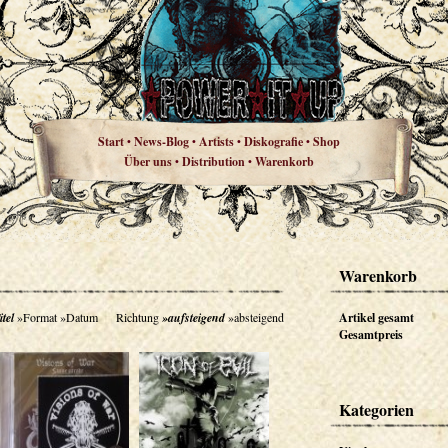
Start
News-Blog
Artists
Diskografie
Shop
•
•
•
•
Über uns
Distribution
Warenkorb
•
•
Warenkorb
itel
»Format
»Datum
Richtung
»aufsteigend
»absteigend
Artikel gesamt
Gesamtpreis
Kategorien