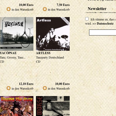
10,00
Euro
7,50
Euro
Newsletter
in den Warenkorb
in den Warenkorb
Ich stimme zu, dass
wird.
>> Datenschutz
YACÖPSAE
ARTLESS
Tanz, Grosny, Tanz...
Tanzparty Deutschland
CD
CD
12,10
Euro
10,00
Euro
in den Warenkorb
in den Warenkorb