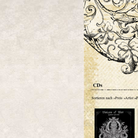
CDs
Sortieren nach
»Preis
»Artist
»T