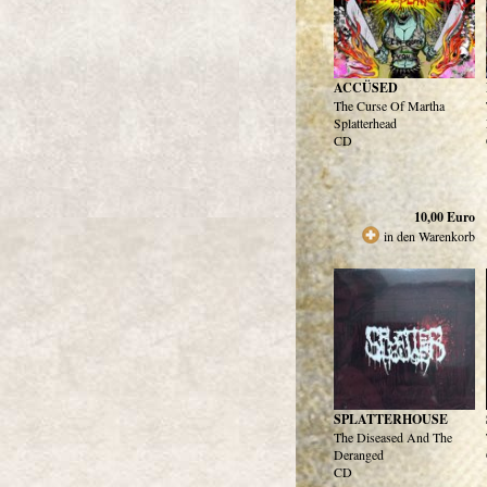
ACCÜSED
The Curse Of Martha
Splatterhead
CD
10,00
Euro
in den Warenkorb
SPLATTERHOUSE
The Diseased And The
Deranged
CD