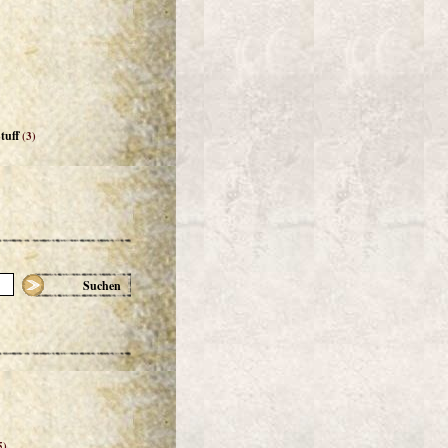
tuff
(3)
Suchen
5)