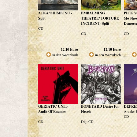
ATKA/ SHIMETSU -
EMBALMING
PICK Y
Split
THEATRE/ TORTURE
Me Sho
INCIDENT- Split
Democr
CD
CD
CD
12,10
Euro
12,10
Euro
in den Warenkorb
in den Warenkorb
GERIATIC UNIT-
BONEYARD Desire For
DEPRE
Audit Of Enemies
Flesch
Ära der F
CD
CD
Digi CD