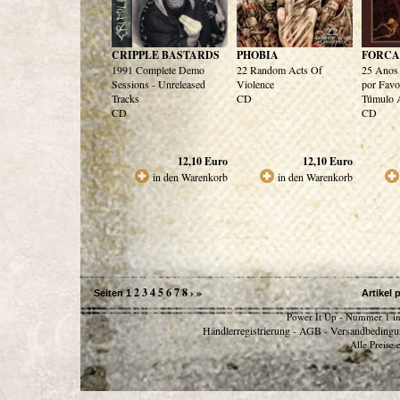
CRIPPLE BASTARDS
PHOBIA
FORCA
1991 Complete Demo
22 Random Acts Of
25 Anos 
Sessions - Unreleased
Violence
por Favo
Tracks
CD
Túmulo 
CD
CD
12,10
Euro
12,10
Euro
in den Warenkorb
in den Warenkorb
2
3
4
5
6
7
8
›
»
Seiten
1
Artikel 
Power It Up - Nummer 1 in
Händlerregistrierung
AGB
Versandbedingu
-
-
Alle Preise 